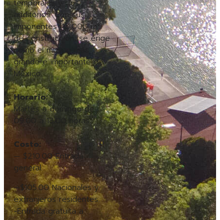
temporales y dos
auditorios. Con sus
imponentes 45,000 m²
de construcción, se erige
como el museo más
grande e importante de
México.
Horario:
Martes a domingo de
09:00 a 18:00 horas
Costo:
— $210.00 Entrada
general.
—$105.00 Nacionales y
extranjeros residentes.
-Entrada gratuita a