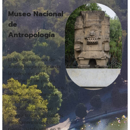
Museo Nacional
de
Antropología
El Museo Nacional de
Antropología resguarda
la colección más
importante de piezas
arqueológicas en México,
destacando la famosa
Piedra del Sol y la
Coatlicue. Su acervo
abarca todas las culturas
mesoamericanas con
piezas distribuidas en 11