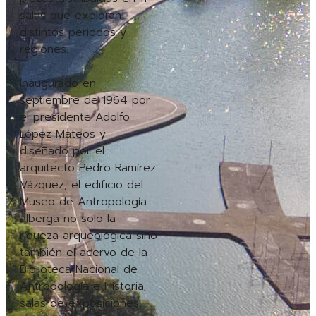
salas que exploran
distintos periodos y
regiones.
Inaugurado en
septiembre de 1964 por
el presidente Adolfo
López Mateos y
diseñado por el
arquitecto Pedro Ramírez
Vázquez, el edificio del
Museo de Antropología
alberga no solo la
riqueza arqueológica sino
también el acervo de la
Biblioteca Nacional de
Antropología e Historia,
salas de exposiciones