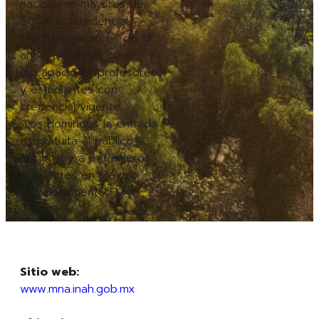
nacionales mayores de
60 años (credencial
INAPAM), menores de 13
años, personas con
discapacidad, profesores
y estudiantes con
credencial vigente.
-Los domingos la entrada
es gratuita al público
nacional y a extranjeros
residentes en México
con documento FM
vigente.
Sitio web:
www.mna.inah.gob.mx