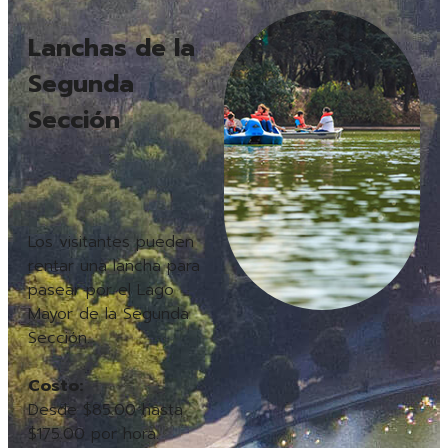
Lanchas de la
Segunda
Sección
Los visitantes pueden
rentar una lancha para
pasear por el Lago
Mayor de la Segunda
Sección.
Costo:
Desde $85.00 hasta
$175.00 por hora.