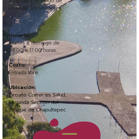
adaptadas al rango de
edad de los visitantes.
Horario:
Martes a domingo de
09:00 a 17:00 horas.
Costo:
Entrada libre.
Ubicación:
Circuito Correr es Salud,
Segunda Sección del
Bosque de Chapultepec