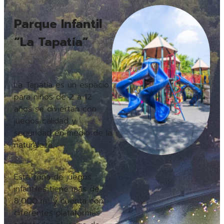
Parque Infantil
“La Tapatía”
La Tapatía es un espacio
para niños de 2 a 12
años se diviertan con
juegos calidad y
seguridad en medio de la
naturaleza.
Esta zona de juegos
infantiles tiene más de
8,000 m² y cuenta con
diferentes plataformas