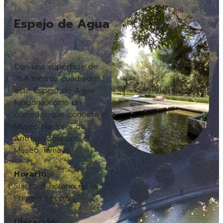
Espejo de Agua
Con una superficie de
764 metros cuadrados,
este Espejo de Agua
funciona como un
corredor que conecta el
Museo Nacional de
Antropología con el
Museo Tamayo.
Horario:
Sujeto al horario de la
Primera Sección
Ubicación: