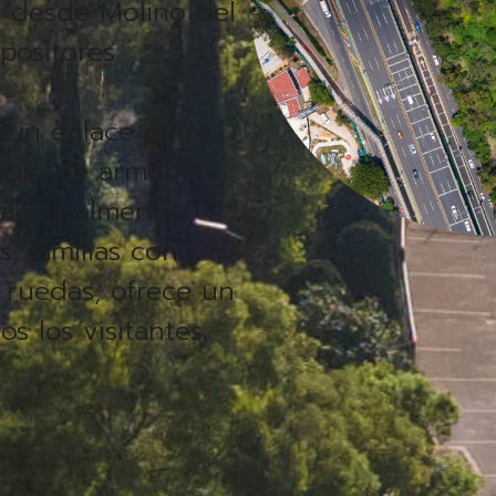
 desde Molino del
positores.
 un enlace entre
mplo de armonía
al. Totalmente
s, familias con
e ruedas, ofrece un
s los visitantes.