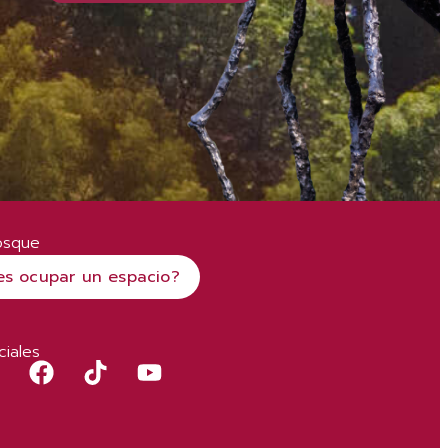
osque
es ocupar un espacio?
iales