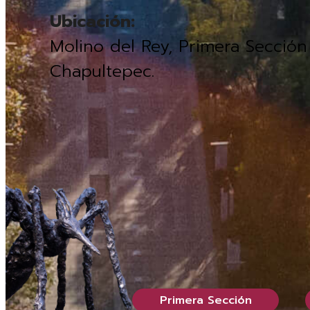
Ubicación:
Molino del Rey, Primera Secció
Chapultepec.
Primera Sección