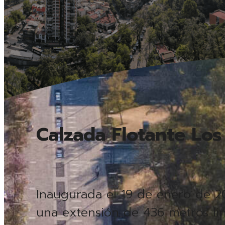
Calzada Flotante
Los
Inaugurada el 19 de enero de 2
una extensión de 436 metros lin