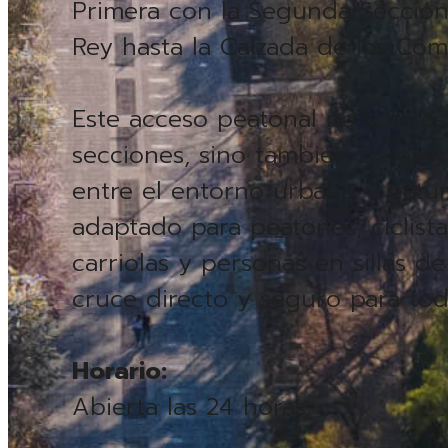
Primera con la Segunda Sección
Rey hasta la Calzada de los Com
Este acceso peatonal no solo es
secciones, sino también un eje
entre el entorno urbano y natur
adaptado para peatones, ciclista
carriolas y personas en sillas d
cruce directo y seguro para todo
Horario:
Abierta las 24 horas