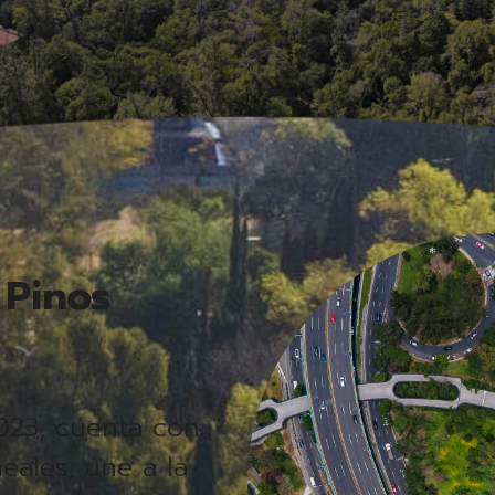
 Pinos
023, cuenta con
eales, une a la