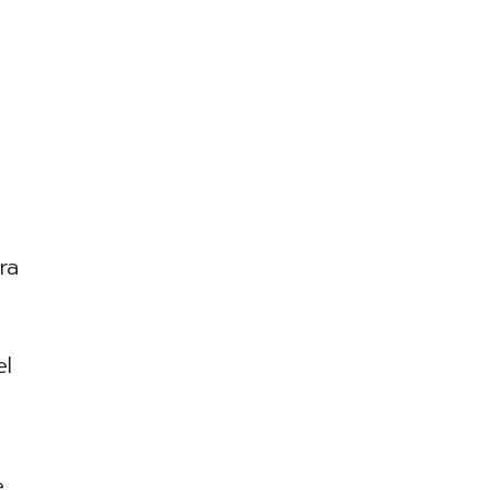
ra
el
e