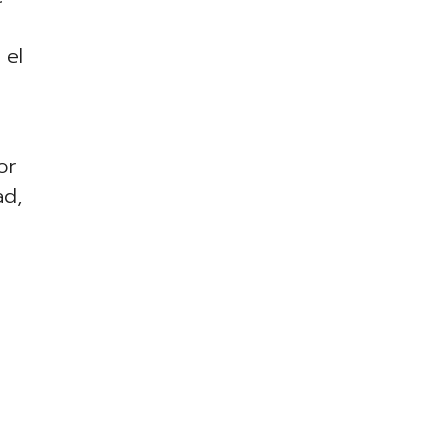
 el
or
ad,