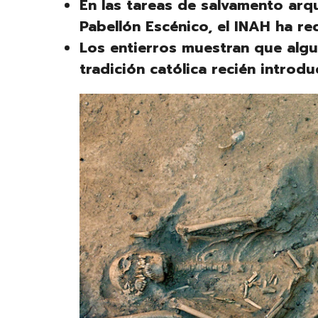
En las tareas de salvamento ar
Pabellón Escénico, el INAH ha r
Los entierros muestran que algu
tradición católica recién intro